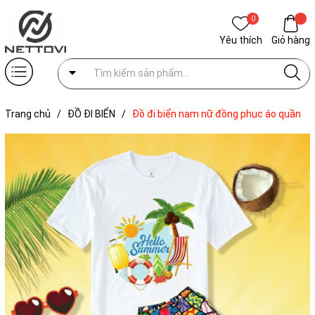
0
Yêu thích
Giỏ hàng
Trang chủ
/
ĐỒ ĐI BIỂN
/
Đồ đi biển nam nữ đồng phục áo quần
cho gia đình cặp đôi hội nhóm trẻ em du lịch mẫu nổi bật