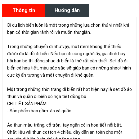
Thông tin
Hướng dẫn
sản phẩm
mua hàng
Đi du lịch biển luôn là một trong những lựa chọn thú vị nhất khi
bạn có thời gian rảnh rỗi và muốn thư giãn.
Trong những chuyến đi như vậy, một item không thể thiếu
được đó là đồ đi biển. Nếu bạn đi cùng người ấy, gia đình hay
hội bạn bè thì đồng phục đi biển là thứ rất cần thiết. Set đồ đi
biển có họa tiết, màu sắc sặc sỡ giúp bạn có những shoot hình
cực kỳ ấn tượng và một chuyến đi khó quên.
Một trong những thời trang đi biển rất hot hiện nay là set đồ áo
thun và quần đi biển có họa tiết đồng bộ.
CHI TIẾT SẢN PHẨM:
- Sản phẩm bao gồm: áo và quần.
Áo thun màu trắng, cổ tròn, tay ngắn có in hoạ tiết nổi bật.
Chất liệu vải thun cotton 4 chiều, dày dặn an toàn cho một