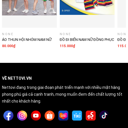
CHÚ Ý: Chỉ cần chọn size áo, Shop sẽ chọn size quần phù hợp
(dựa vào size áo và giới tính),
Hoặc quý khách tự chọn size quần và viết lại trong ghi chú đơn
hàng hoặc nhắn trực tiếp cho Shop.
NONE
NONE
NON
ÁO THUN HỘI NHÓM NAM NỮ
ĐỒ ĐI BIỂN NAM NỮ ĐỒNG PHỤC
ĐỒ ĐI
ĐỒNG PHỤC TEAM BUILDING
ÁO QUẦN CHO GIA ĐÌNH CẶP ĐÔI
ÁO QU
80.000₫
115.000₫
115.0
PHÔNG UNISEX CỔ TRÒN THUN
HỘI NHÓM TRẺ EM DU LỊCH
HỘI N
MỀM MỊN
MẪU NỔI BẬT
MẪU N
VỀ NETTOVI.VN
Nettovi đang trong giai đoạn phát triển mạnh với nhiều mặt hàng
phong phú giá cả cạnh tranh, mong muốn đem đến chất lượng tốt
nhất cho khách hàng.