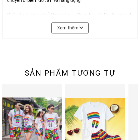
chuyến đi biển “ướt át” và năng động.
Quần được làm từ vải Polyester và Spandex với đặc tính nhanh
khô và thoáng khí tốt tạo cảm giác thoải mái khi mặc, chất liệu
Xem thêm
Spandex được pha thêm giúp quần có tính đàn hồi giúp vận
động thoải mái. Quần có đai bằng thun kết hợp dây buộc và
được may dày dặn, chắc chắn.
+ Quần đi biển nữ là kiểu quần ngắn, được bo viền cẩn thận
giúp các bạn có được set đồ đi biển nữ kín đáo.
+ Bộ đồ đi biển nam thì có kiểu quần đùi ngang gối, form rộng
SẢN PHẨM TƯƠNG TỰ
thoải mái. Quần có họa tiết nổi bật kết hợp đồng bộ với áo thun
cho bạn có được set đồ đi biển gia đình độc đáo.
Đặc biệt, bộ đồ đi biển này có rất nhiều kích thước khác nhau
để phù hợp với mọi lứa tuổi. Do đó, nếu bạn cần đồ đi biển cho
bé trai hoặc đồ đi biển cho bé gái hay kể cả đồ đi biển bigsize
thì sản phẩm cũng có cho bạn lựa chọn.
Hãy xem ngay bảng size trong ảnh sản phẩm (ảnh cuối) hoặc
tại mục “Bảng quy đổi kích cỡ” nhé.