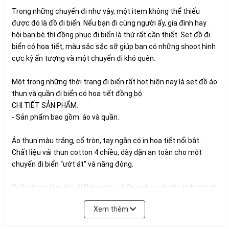
Trong những chuyến đi như vậy, một item không thể thiếu
được đó là đồ đi biển. Nếu bạn đi cùng người ấy, gia đình hay
hội bạn bè thì đồng phục đi biển là thứ rất cần thiết. Set đồ đi
biển có họa tiết, màu sắc sặc sỡ giúp bạn có những shoot hình
cực kỳ ấn tượng và một chuyến đi khó quên.
Một trong những thời trang đi biển rất hot hiện nay là set đồ áo
thun và quần đi biển có họa tiết đồng bộ.
CHI TIẾT SẢN PHẨM:
- Sản phẩm bao gồm: áo và quần.
Áo thun màu trắng, cổ tròn, tay ngắn có in hoạ tiết nổi bật.
Chất liệu vải thun cotton 4 chiều, dày dặn an toàn cho một
chuyến đi biển “ướt át” và năng động.
Quần được làm từ vải Polyester và Spandex với đặc tính nhanh
khô và thoáng khí tốt tạo cảm giác thoải mái khi mặc, chất liệu
Xem thêm
Spandex được pha thêm giúp quần có tính đàn hồi giúp vận
động thoải mái. Quần có đai bằng thun kết hợp dây buộc và