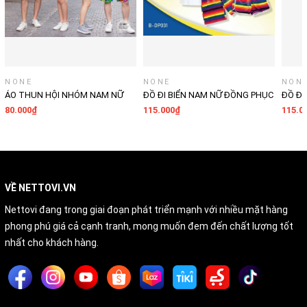
CHÚ Ý: Chỉ cần chọn size áo, Shop sẽ chọn size quần phù hợp
(dựa vào size áo và giới tính),
Hoặc quý khách tự chọn size quần và viết lại trong ghi chú đơn
hàng hoặc nhắn trực tiếp cho Shop.
NONE
NONE
NON
ÁO THUN HỘI NHÓM NAM NỮ
ĐỒ ĐI BIỂN NAM NỮ ĐỒNG PHỤC
ĐỒ ĐI
ĐỒNG PHỤC TEAM BUILDING
ÁO QUẦN CHO GIA ĐÌNH CẶP ĐÔI
ÁO QU
80.000₫
115.000₫
115.0
PHÔNG UNISEX CỔ TRÒN THUN
HỘI NHÓM TRẺ EM DU LỊCH
HỘI N
MỀM MỊN
MẪU NỔI BẬT
MẪU N
VỀ NETTOVI.VN
Nettovi đang trong giai đoạn phát triển mạnh với nhiều mặt hàng
phong phú giá cả cạnh tranh, mong muốn đem đến chất lượng tốt
nhất cho khách hàng.