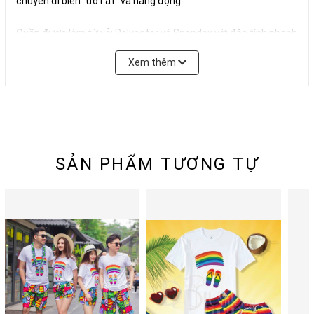
chuyến đi biển “ướt át” và năng động.
Quần được làm từ vải Polyester và Spandex với đặc tính nhanh
khô và thoáng khí tốt tạo cảm giác thoải mái khi mặc, chất liệu
Xem thêm
Spandex được pha thêm giúp quần có tính đàn hồi giúp vận
động thoải mái. Quần có đai bằng thun kết hợp dây buộc và
được may dày dặn, chắc chắn.
+ Quần đi biển nữ là kiểu quần ngắn, được bo viền cẩn thận
giúp các bạn có được set đồ đi biển nữ kín đáo.
+ Bộ đồ đi biển nam thì có kiểu quần đùi ngang gối, form rộng
SẢN PHẨM TƯƠNG TỰ
thoải mái. Quần có họa tiết nổi bật kết hợp đồng bộ với áo thun
cho bạn có được set đồ đi biển gia đình độc đáo.
Đặc biệt, bộ đồ đi biển này có rất nhiều kích thước khác nhau
để phù hợp với mọi lứa tuổi. Do đó, nếu bạn cần đồ đi biển cho
bé trai hoặc đồ đi biển cho bé gái hay kể cả đồ đi biển bigsize
thì sản phẩm cũng có cho bạn lựa chọn.
Hãy xem ngay bảng size trong ảnh sản phẩm (ảnh cuối) hoặc
tại mục “Bảng quy đổi kích cỡ” nhé.