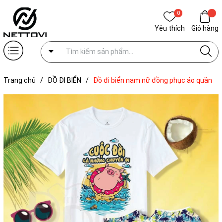
0
Yêu thích
Giỏ hàng
Trang chủ
/
ĐỒ ĐI BIỂN
/
Đồ đi biển nam nữ đồng phục áo quần
cho gia đình cặp đôi hội nhóm trẻ em du lịch mẫu nổi bật