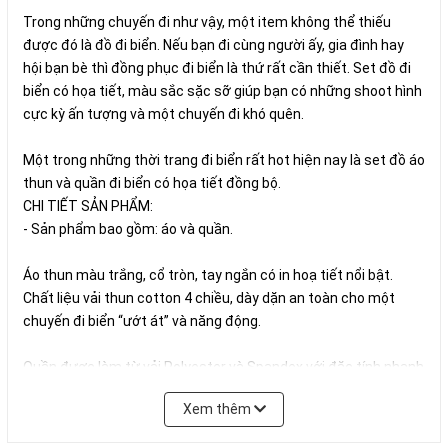
Trong những chuyến đi như vậy, một item không thể thiếu
được đó là đồ đi biển. Nếu bạn đi cùng người ấy, gia đình hay
hội bạn bè thì đồng phục đi biển là thứ rất cần thiết. Set đồ đi
biển có họa tiết, màu sắc sặc sỡ giúp bạn có những shoot hình
cực kỳ ấn tượng và một chuyến đi khó quên.
Một trong những thời trang đi biển rất hot hiện nay là set đồ áo
thun và quần đi biển có họa tiết đồng bộ.
CHI TIẾT SẢN PHẨM:
- Sản phẩm bao gồm: áo và quần.
Áo thun màu trắng, cổ tròn, tay ngắn có in hoạ tiết nổi bật.
Chất liệu vải thun cotton 4 chiều, dày dặn an toàn cho một
chuyến đi biển “ướt át” và năng động.
Quần được làm từ vải Polyester và Spandex với đặc tính nhanh
khô và thoáng khí tốt tạo cảm giác thoải mái khi mặc, chất liệu
Xem thêm
Spandex được pha thêm giúp quần có tính đàn hồi giúp vận
động thoải mái. Quần có đai bằng thun kết hợp dây buộc và