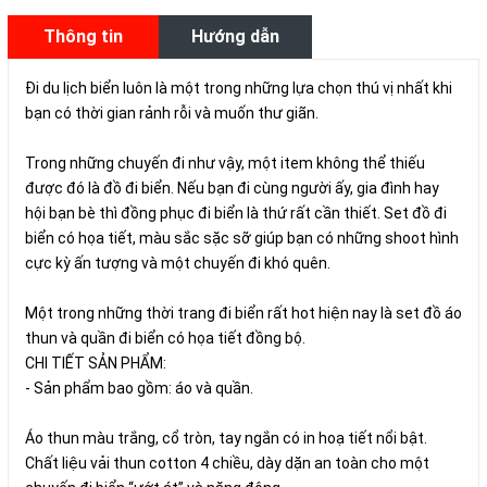
Thông tin
Hướng dẫn
sản phẩm
mua hàng
Đi du lịch biển luôn là một trong những lựa chọn thú vị nhất khi
bạn có thời gian rảnh rỗi và muốn thư giãn.
Trong những chuyến đi như vậy, một item không thể thiếu
được đó là đồ đi biển. Nếu bạn đi cùng người ấy, gia đình hay
hội bạn bè thì đồng phục đi biển là thứ rất cần thiết. Set đồ đi
biển có họa tiết, màu sắc sặc sỡ giúp bạn có những shoot hình
cực kỳ ấn tượng và một chuyến đi khó quên.
Một trong những thời trang đi biển rất hot hiện nay là set đồ áo
thun và quần đi biển có họa tiết đồng bộ.
CHI TIẾT SẢN PHẨM:
- Sản phẩm bao gồm: áo và quần.
Áo thun màu trắng, cổ tròn, tay ngắn có in hoạ tiết nổi bật.
Chất liệu vải thun cotton 4 chiều, dày dặn an toàn cho một