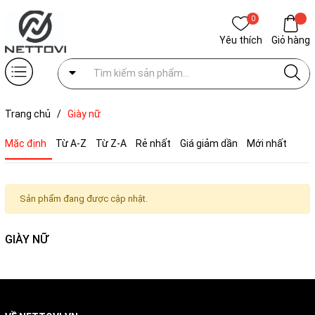
0
Yêu thích
Giỏ hàng
Trang chủ
/
Giày nữ
Mặc định
Từ A-Z
Từ Z-A
Rẻ nhất
Giá giảm dần
Mới nhất
Sản phẩm đang được cập nhật.
GIÀY NỮ