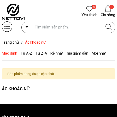
0
Yêu thích
Giỏ hàng
Trang chủ
/
Áo khoác nữ
Mặc định
Từ A-Z
Từ Z-A
Rẻ nhất
Giá giảm dần
Mới nhất
Sản phẩm đang được cập nhật.
ÁO KHOÁC NỮ